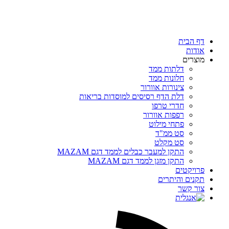
דף הבית
אודות
מוצרים
דלתות ממד
חלונות ממד
צינורות אוורור
דלת הדף רסיסים למוסדות בריאות
חדרי טרפו
רפפות אוורור
פתחי מילוט
סט ממ"ד
סט מקלט
התקן למעבר כבלים לממד דגם MAZAM
התקן מזגן לממד דגם MAZAM
פרויקטים
תקנים והיתרים
צור קשר