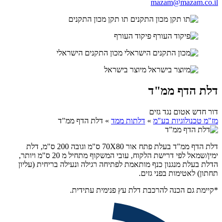
mazam@mazam.co.il
תו תקן מכון התקנים
פיקוד העורף
מכון התקנים הישראלי
מיוצר בישראל
דלת הדף ממ"ד
דור חדש אטום נגד גזים
מז"מ טכנולוגיות בע"מ
»
דלתות ממד
»
דלת הדף ממ"ד
דלת הדף ממ"ד
בעלת פתח אור 70X80 ס"מ וגובה 200 ס"מ, דלת
ימין/שמאל לפי דרישת הלקוח, עובי המשקוף מתחיל מ 20 ס"מ ויותר,
הדלת בעלת מנגנון כנף מותאמת לפתיחה רגילה ונעילה בריחית (עליון
תחתון) לאטימות בפני גזים.
*קיימת גם הכנה להרכבת דלת עץ פנימית עתידית.